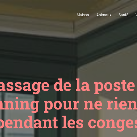
Maison
Animaux
Santé
ssage de la poste
nning pour ne ri
pendant les conge