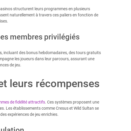
casinos structurent leurs programmes en plusieurs
ent naturellement à travers ces paliers en fonction de
ises.
les membres privilégiés
, incluant des bonus hebdomadaires, des tours gratuits
ompagne les joueurs dans leur parcours, assurant une
nces de jeu.
 et leurs récompenses
mes de fidélité attractifs
. Ces systèmes proposent une
s. Les établissements comme Cresus et Wild Sultan se
des expériences de jeu enrichies.
mulation