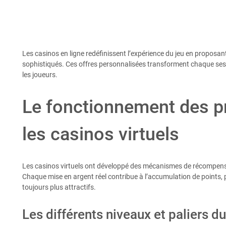
Les casinos en ligne redéfinissent l’expérience du jeu en proposa
sophistiqués. Ces offres personnalisées transforment chaque sess
les joueurs.
Le fonctionnement des 
les casinos virtuels
Les casinos virtuels ont développé des mécanismes de récompenses
Chaque mise en argent réel contribue à l’accumulation de points,
toujours plus attractifs.
Les différents niveaux et paliers du