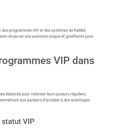
nt des programmes VIP et des systèmes de fidélité
ion de jeu en une aventure unique et gratifiante pour
programmes VIP dans
 élaborés pour valoriser leurs joueurs réguliers.
 permettant aux parieurs d’accéder à des avantages
 statut VIP