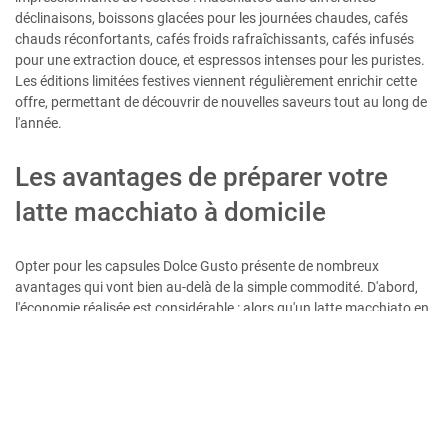
déclinaisons, boissons glacées pour les journées chaudes, cafés
chauds réconfortants, cafés froids rafraîchissants, cafés infusés
pour une extraction douce, et espressos intenses pour les puristes.
Les éditions limitées festives viennent régulièrement enrichir cette
offre, permettant de découvrir de nouvelles saveurs tout au long de
l'année.
Les avantages de préparer votre
latte macchiato à domicile
Opter pour les capsules Dolce Gusto présente de nombreux
avantages qui vont bien au-delà de la simple commodité. D'abord,
l'économie réalisée est considérable : alors qu'un latte macchiato en
café peut coûter plusieurs euros, le préparer chez soi revient
nettement moins cher tout en conservant une qualité
professionnelle. La constance du résultat est également un atout
majeur : chaque capsule contient une dose parfaitement calibrée,
éliminant les aléas liés à la préparation manuelle. Le gain de temps
est appréciable, particulièrement lors des matinées chargées où