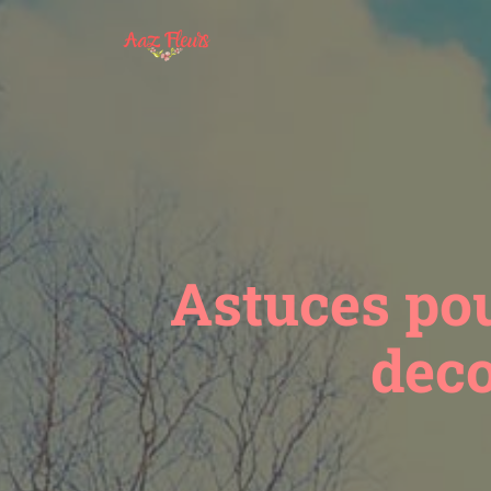
Astuces pou
deco